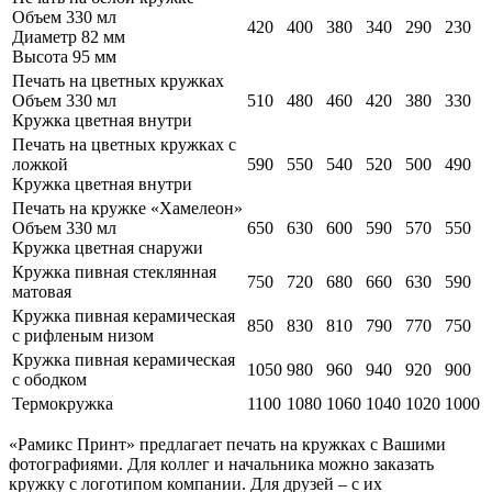
Объем 330 мл
420
400
380
340
290
230
Диаметр 82 мм
Высота 95 мм
Печать на цветных кружках
Объем 330 мл
510
480
460
420
380
330
Кружка цветная внутри
Печать на цветных кружках с
ложкой
590
550
540
520
500
490
Кружка цветная внутри
Печать на кружке «Хамелеон»
Объем 330 мл
650
630
600
590
570
550
Кружка цветная снаружи
Кружка пивная стеклянная
750
720
680
660
630
590
матовая
Кружка пивная керамическая
850
830
810
790
770
750
с рифленым низом
Кружка пивная керамическая
1050
980
960
940
920
900
с ободком
Термокружка
1100
1080
1060
1040
1020
1000
«Рамикс Принт» предлагает печать на кружках с Вашими
фотографиями. Для коллег и начальника можно заказать
кружку с логотипом компании. Для друзей – с их