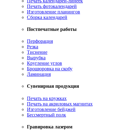
Печать календарей-линеек
Печать фотокалендарей
Изготовление планингов
Сборка календарей
Постпечатные работы
Перфорация
Резка
Тиснение
Вырубка
Кругление углов
Брошюровка на скобу
Ламинация
Сувенирная продукция
Печать на кружках
Печать на акриловых магнитах
Изготовление бейджей
Бессмертный полк
Гравировка лазером