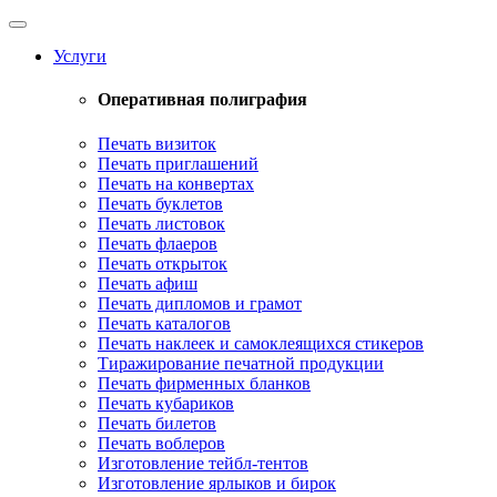
Toggle
navigation
Услуги
Оперативная полиграфия
Печать визиток
Печать приглашений
Печать на конвертах
Печать буклетов
Печать листовок
Печать флаеров
Печать открыток
Печать афиш
Печать дипломов и грамот
Печать каталогов
Печать наклеек и самоклеящихся стикеров
Тиражирование печатной продукции
Печать фирменных бланков
Печать кубариков
Печать билетов
Печать воблеров
Изготовление тейбл-тентов
Изготовление ярлыков и бирок