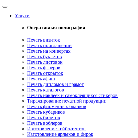
Toggle
navigation
Услуги
Оперативная полиграфия
Печать визиток
Печать приглашений
Печать на конвертах
Печать буклетов
Печать листовок
Печать флаеров
Печать открыток
Печать афиш
Печать дипломов и грамот
Печать каталогов
Печать наклеек и самоклеящихся стикеров
Тиражирование печатной продукции
Печать фирменных бланков
Печать кубариков
Печать билетов
Печать воблеров
Изготовление тейбл-тентов
Изготовление ярлыков и бирок