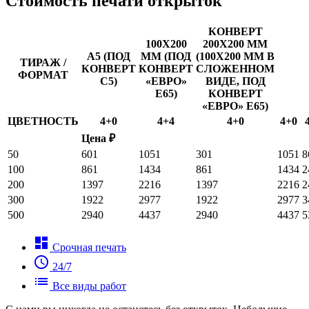
Стоимость печати открыток
КОНВЕРТ
100Х200
200Х200 ММ
А5 (ПОД
ММ (ПОД
(100Х200 ММ В
ТИРАЖ /
КОНВЕРТ
КОНВЕРТ
СЛОЖЕННОМ
ФОРМАТ
С5)
«ЕВРО»
ВИДЕ, ПОД
Е65)
КОНВЕРТ
«ЕВРО» Е65)
ЦВЕТНОСТЬ
4+0
4+4
4+0
4+0
Цена ₽
50
601
1051
301
1051
8
100
861
1434
861
1434
2
200
1397
2216
1397
2216
2
300
1922
2977
1922
2977
3
500
2940
4437
2940
4437
5
dashboard
Срочная печать
schedule
24/7
list
Все виды работ