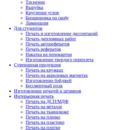
Тиснение
Вырубка
Кругление углов
Брошюровка на скобу
Ламинация
Для студентов
Печать и изготовление диссертаций
Печать дипломных работ
Печать авторефератов
Печать рефератов
Накатка на пенокартон
Изготовление твердого переплета
Сувенирная продукция
Печать на кружках
Печать на акриловых магнитах
Изготовление бэйджей
Бессмертный полк
Изготовление печатей и штампов
Интерьерная печать
Печать на ДСП/МДФ
Печать на металле
Печать на ткани/коже
Печать на пленке
Печать на пластике
Печать на плитке