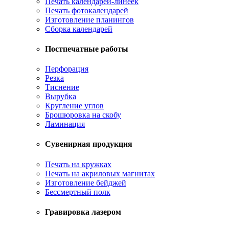
Печать календарей-линеек
Печать фотокалендарей
Изготовление планингов
Сборка календарей
Постпечатные работы
Перфорация
Резка
Тиснение
Вырубка
Кругление углов
Брошюровка на скобу
Ламинация
Сувенирная продукция
Печать на кружках
Печать на акриловых магнитах
Изготовление бейджей
Бессмертный полк
Гравировка лазером