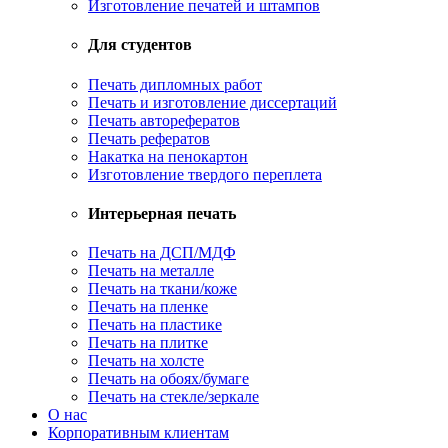
Изготовление печатей и штампов
Для студентов
Печать дипломных работ
Печать и изготовление диссертаций
Печать авторефератов
Печать рефератов
Накатка на пенокартон
Изготовление твердого переплета
Интерьерная печать
Печать на ДСП/МДФ
Печать на металле
Печать на ткани/коже
Печать на пленке
Печать на пластике
Печать на плитке
Печать на холсте
Печать на обоях/бумаге
Печать на стекле/зеркале
О нас
Корпоративным клиентам