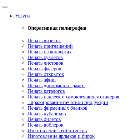
Toggle
navigation
Услуги
Оперативная полиграфия
Печать визиток
Печать приглашений
Печать на конвертах
Печать буклетов
Печать листовок
Печать флаеров
Печать открыток
Печать афиш
Печать дипломов и грамот
Печать каталогов
Печать наклеек и самоклеящихся стикеров
Тиражирование печатной продукции
Печать фирменных бланков
Печать кубариков
Печать билетов
Печать воблеров
Изготовление тейбл-тентов
Изготовление ярлыков и бирок