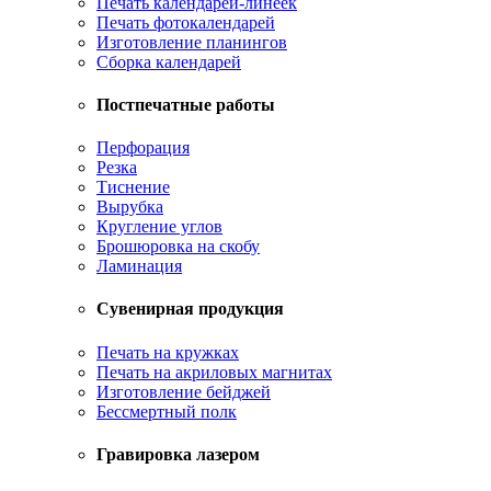
Печать календарей-линеек
Печать фотокалендарей
Изготовление планингов
Сборка календарей
Постпечатные работы
Перфорация
Резка
Тиснение
Вырубка
Кругление углов
Брошюровка на скобу
Ламинация
Сувенирная продукция
Печать на кружках
Печать на акриловых магнитах
Изготовление бейджей
Бессмертный полк
Гравировка лазером